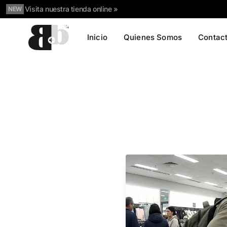
Visita nuestra tienda online »
NEW
Inicio
Quienes Somos
Contac
B más B Atlantik